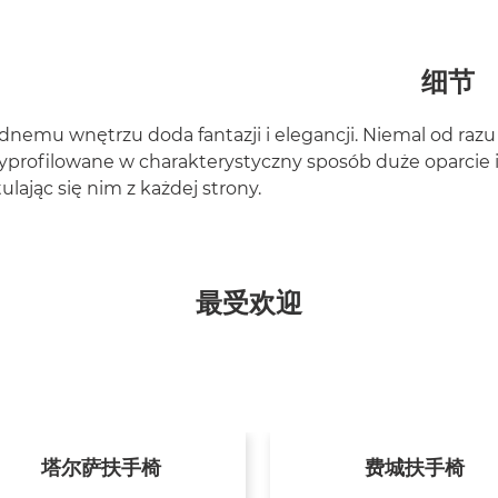
细节
dnemu wnętrzu doda fantazji i elegancji. Niemal od razu 
yprofilowane w charakterystyczny sposób duże oparcie i 
lając się nim z każdej strony.
最受欢迎
塔尔萨扶手椅
费城扶手椅