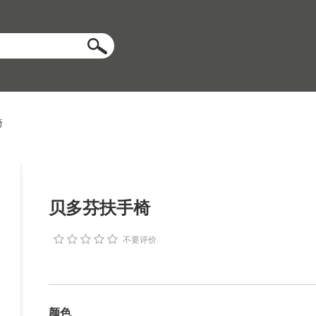
搜索
椅
贝多芬扶手椅
不要评价
颜色