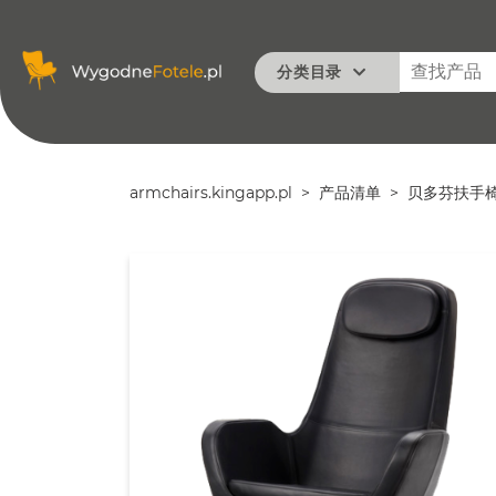
分类目录
经典
现代
办公室
armchairs.kingapp.pl
产品清单
贝多芬扶手
最小的
老式
基本知识