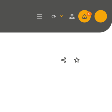
0
CHINESE