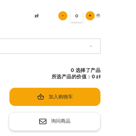
-
+
件
zł
zł
0
选择了产品
所选产品的价值：
0
zł
加入购物车
询问商品