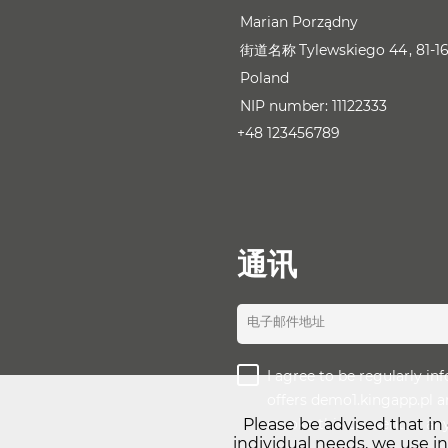
Marian Porządny
街道名称
Tylewskiego 44
81-1
Poland
NIP number:
11122333
+48 123456789
通讯
电子邮件地址
I agree to be regularly i
offers demo1.kingapp.pl an
revoke this consent at an
Please be advised that in
individual needs, we use i