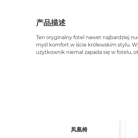
产品描述
Ten oryginalny fotel nawet najbardziej nu
myśl komfort w iście królewskim stylu. W
użytkownik niemal zapada się w fotelu, otu
手椅
凤凰椅