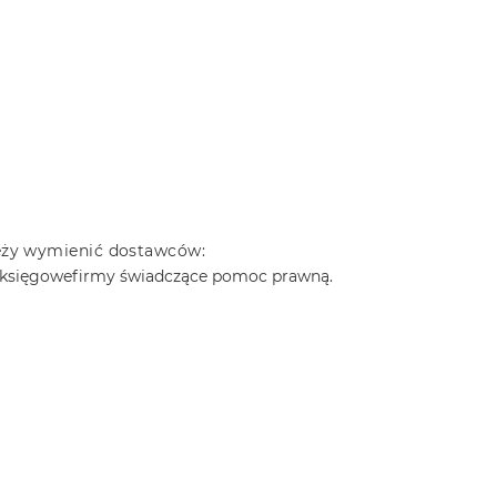
leży wymienić dostawców:
 księgowe
firmy świadczące pomoc prawną.