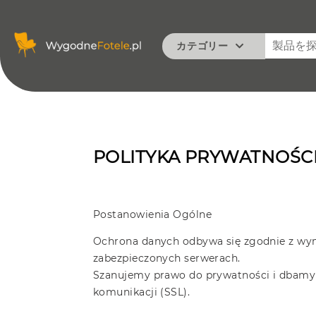
カテゴリー
クラシック
モダン
オフィス
最小
ビンテージ
POLITYKA PRYWATNOŚC
ベーシック
Postanowienia Ogólne
Ochrona danych odbywa się zgodnie z wy
zabezpieczonych serwerach.
Szanujemy prawo do prywatności i dbamy 
komunikacji (SSL).