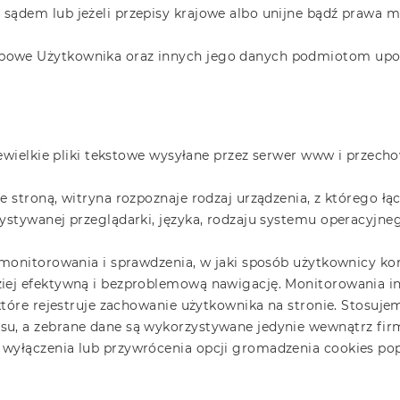
sądem lub jeżeli przepisy krajowe albo unijne bądź prawa m
obowe Użytkownika oraz innych jego danych podmiotom up
 niewielkie pliki tekstowe wysyłane przez serwer www i prz
e stroną, witryna rozpoznaje rodzaj urządzenia, z którego ł
ystywanej przeglądarki, języka, rodzaju systemu operacyjne
 monitorowania i sprawdzenia, w jaki sposób użytkownicy kor
ziej efektywną i bezproblemową nawigację. Monitorowania 
 które rejestruje zachowanie użytkownika na stronie. Stosuj
u, a zebrane dane są wykorzystywane jedynie wewnątrz firm
 wyłączenia lub przywrócenia opcji gromadzenia cookies po