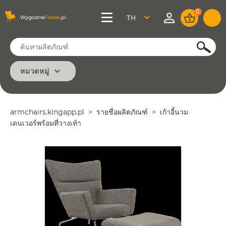
0
THAI
ค้นหา
หมวดหมู่
คลาสสิก
ทันสมัย
armchairs.kingapp.pl
รายชื่อผลิตภัณฑ์
เก้าอี้นวม
สำนักงาน
เดนเวอร์พร้อมที่วางเท้า
ขั้นต่ำ
วินเทจ
ขั้นพื้นฐาน