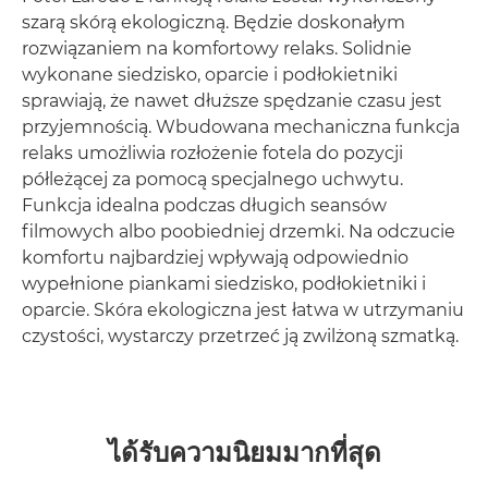
szarą skórą ekologiczną. Będzie doskonałym
rozwiązaniem na komfortowy relaks. Solidnie
wykonane siedzisko, oparcie i podłokietniki
sprawiają, że nawet dłuższe spędzanie czasu jest
przyjemnością. Wbudowana mechaniczna funkcja
relaks umożliwia rozłożenie fotela do pozycji
półleżącej za pomocą specjalnego uchwytu.
Funkcja idealna podczas długich seansów
filmowych albo poobiedniej drzemki. Na odczucie
komfortu najbardziej wpływają odpowiednio
wypełnione piankami siedzisko, podłokietniki i
oparcie. Skóra ekologiczna jest łatwa w utrzymaniu
czystości, wystarczy przetrzeć ją zwilżoną szmatką.
ได้รับความนิยมมากที่สุด