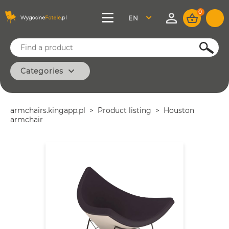
0
ENGLISH
SEARCH
Categories
CLASSIC
MODERN
armchairs.kingapp.pl
Product listing
Houston
OFFICE
armchair
MINIMAL
VINTAGE
BASIC