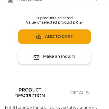
0
products selected
Value of selected products:
0
zł
ADD TO CART
Make an inquiry
PRODUCT
DETAILS
DESCRIPTION
Fotel Laredo z funkcją relaks został wykończony