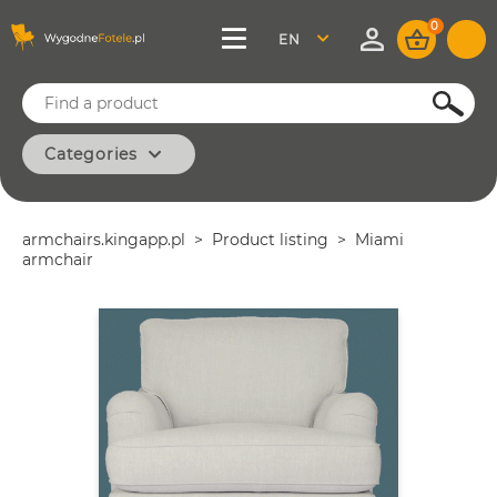
0
ENGLISH
SEARCH
Categories
CLASSIC
MODERN
armchairs.kingapp.pl
Product listing
Miami
OFFICE
armchair
MINIMAL
VINTAGE
BASIC