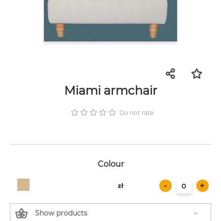
Miami armchair
Do not rate
Colour
-
+
zł
zł
Show products